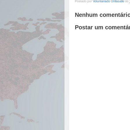
Postado por
Voluntariado Unilasalle
às
Nenhum comentário
Postar um comentá