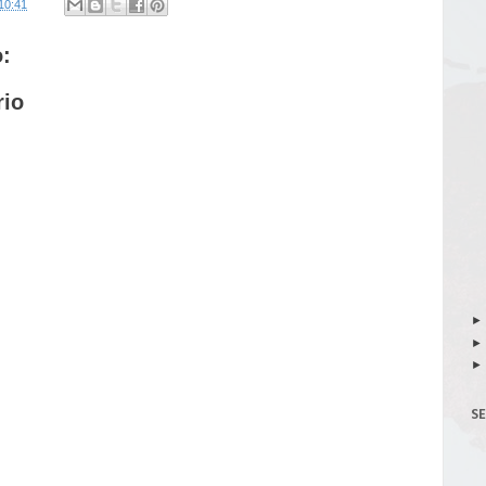
10:41
:
rio
S