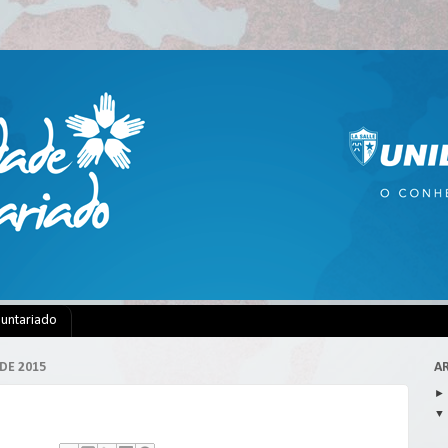
luntariado
DE 2015
A