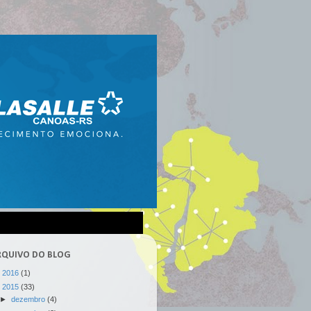
RQUIVO DO BLOG
►
2016
(1)
▼
2015
(33)
►
dezembro
(4)