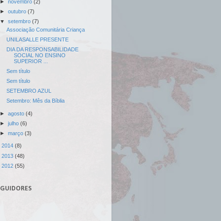
►
novembro
(2)
►
outubro
(7)
▼
setembro
(7)
Associação Comunitária Criança
UNILASALLE PRESENTE
DIA DA RESPONSABILIDADE
SOCIAL NO ENSINO
SUPERIOR ...
Sem título
Sem título
SETEMBRO AZUL
Setembro: Mês da Bíblia
►
agosto
(4)
►
julho
(6)
►
março
(3)
►
2014
(8)
►
2013
(48)
►
2012
(55)
EGUIDORES