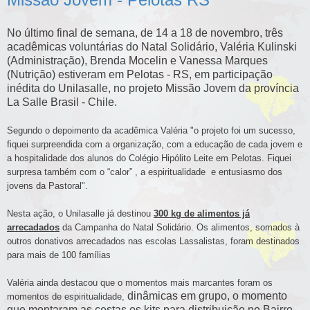
No último final de semana, de 14 a 18 de novembro, três
acadêmicas voluntárias do Natal Solidário, Valéria Kulinski
(Administração), Brenda Mocelin e Vanessa Marques
(Nutrição) estiveram em Pelotas - RS, em participação
inédita do Unilasalle, no projeto Missão Jovem da província
La Salle Brasil - Chile.
Segundo o depoimento da acadêmica Valéria "o projeto foi um sucesso,
fiquei surpreendida com a organização, com a educação de cada jovem e
a hospitalidade dos alunos do Colégio Hipólito Leite em Pelotas. Fiquei
surpresa também com o “calor” , a espiritualidade e entusiasmo
dos
jovens
da Pastoral".
Nesta ação, o Unilasalle já destinou
300 kg de alimentos já
arrecadados
da Campanha do Natal Solidário. Os alimentos, somados à
outros donativos arrecadados nas escolas Lassalistas, foram destinados
para mais de 100 famílias
Valéria ainda destacou que o momentos mais marcantes foram os
dinâmicas em grupo, o momento
momentos de espiritualidade,
que montaram as cestas os kits para distribuição no Bairro