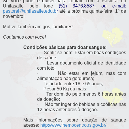
Se você puder e quiser, faça contato com a Pastoral do
Unilasalle pelo fone
(51) 3476.8587, ou e-mail:
pastoral@unilasalle.edu.b
r
até a próxima
quinta
-feira, 1º de
novembro!
Motive também amigos, familiares!
Contamos com você!
Condições básicas para doar sangue:
Sentir-se bem: Estar em boas condições
·
de saúde;
Levar documento oficial de identidade
·
com foto;
Não estar em jejum, mas com
·
alimentação não gordurosa;
Ter
idade entre 18 e 65 anos;
·
Pesar 50 Kg ou mais;
·
Ter
dormido pelo menos 6 horas antes
·
da doação;
Não
ter
ingerido bebidas alcoólicas nas
·
12 horas anteriores à doação.
Mais informações sobre doação de sangue
acesse:
http://www.hemocentro.rs.gov.br/