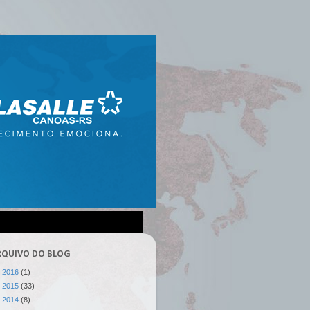
RQUIVO DO BLOG
►
2016
(1)
►
2015
(33)
►
2014
(8)