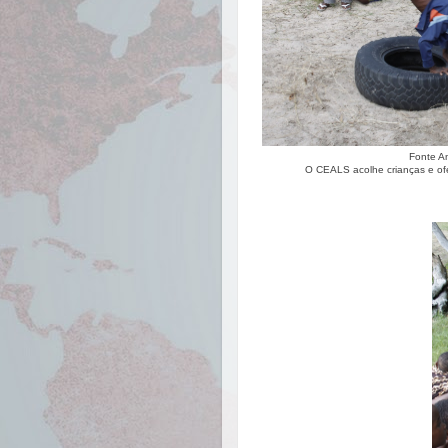
Fonte An
O CEALS acolhe crianças e ofer