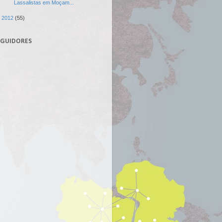
Lassalistas em Moçam...
►
2012
(55)
EGUIDORES