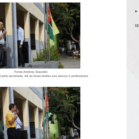
S
Fonte Antônio Grandini
el pela secretaria, dá as boas-vindas aos alunos e professores