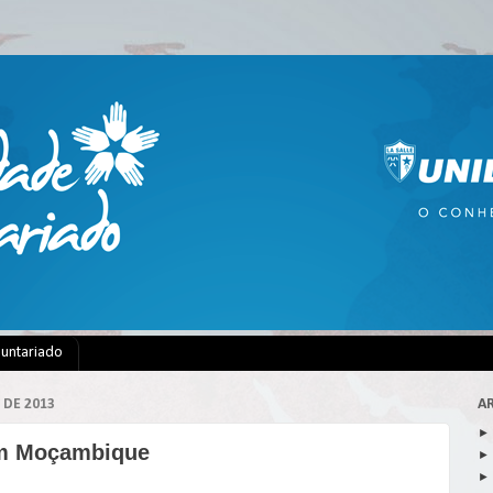
luntariado
 DE 2013
A
m Moçambique