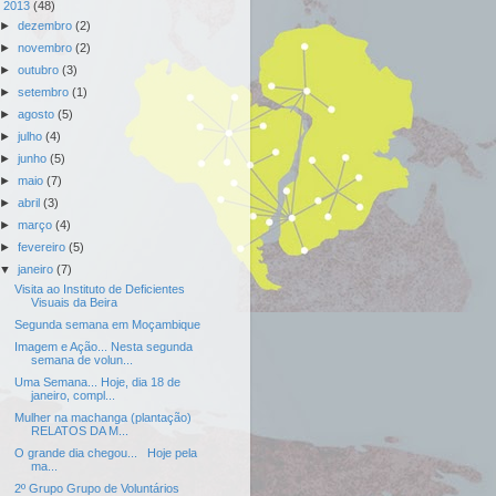
▼
2013
(48)
►
dezembro
(2)
►
novembro
(2)
►
outubro
(3)
►
setembro
(1)
►
agosto
(5)
►
julho
(4)
►
junho
(5)
►
maio
(7)
►
abril
(3)
►
março
(4)
►
fevereiro
(5)
▼
janeiro
(7)
Visita ao Instituto de Deficientes
Visuais da Beira
Segunda semana em Moçambique
Imagem e Ação... Nesta segunda
semana de volun...
Uma Semana... Hoje, dia 18 de
janeiro, compl...
Mulher na machanga (plantação)
RELATOS DA M...
O grande dia chegou... Hoje pela
ma...
2º Grupo Grupo de Voluntários