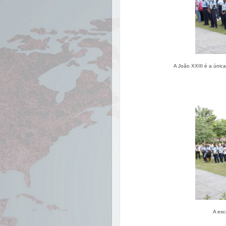
A João XXIII é a única
A esc