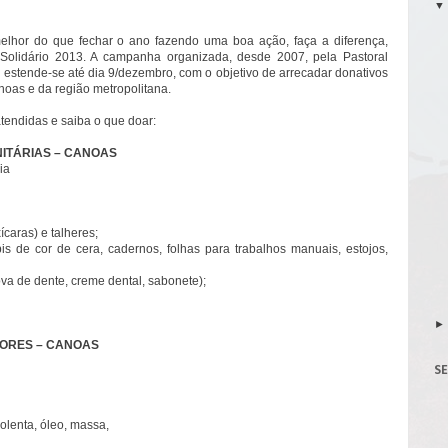
lhor do que fechar o ano fazendo uma boa ação, faça a diferença,
Solidário 2013. A campanha organizada, desde 2007, pela Pastoral
s estende-se até dia 9/dezembro, com o objetivo de arrecadar donativos
oas e da região metropolitana.
tendidas e saiba o que doar:
NITÁRIAS – CANOAS
ia
ícaras) e talheres;
ápis de cor de cera, cadernos, folhas para trabalhos manuais, estojos,
ova de dente, creme dental, sabonete);
DORES – CANOAS
S
 polenta, óleo, massa,