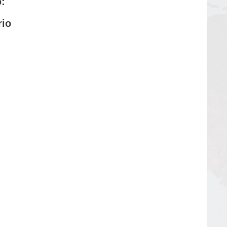
:
rio