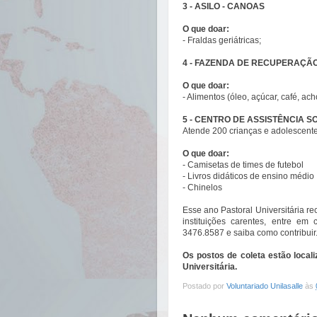
3 - ASILO - CANOAS
O que doar:
- Fraldas geriátricas;
4 - FAZENDA DE RECUPERAÇÃO
O que doar:
- Alimentos (óleo, açúcar, café, ac
5 - CENTRO DE ASSISTÊNCIA S
Atende 200 crianças e adolescent
O que doar:
- Camisetas de times de futebol
- Livros didáticos de ensino médio
- Chinelos
Esse ano Pastoral Universitária r
instituições carentes, entre em
3476.8587 e saiba como contribuir
Os postos de coleta estão local
Universitária.
Postado por
Voluntariado Unilasalle
às