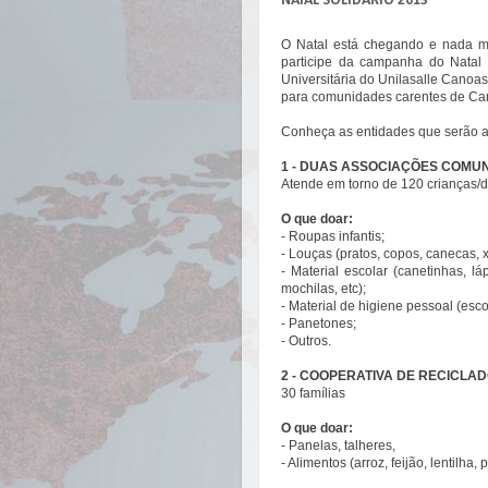
NATAL SOLIDÁRIO 2013
O Natal está chegando e nada me
participe da campanha do Natal 
Universitária do Unilasalle Canoa
para comunidades carentes de Can
Conheça as entidades que serão a
1 - DUAS ASSOCIAÇÕES COMU
Atende em torno de 120 crianças/d
O que doar:
- Roupas infantis;
- Louças (pratos, copos, canecas, x
- Material escolar (canetinhas, l
mochilas, etc);
- Material de higiene pessoal (esc
- Panetones;
- Outros.
2 - COOPERATIVA DE RECICLA
30 famílias
O que doar:
- Panelas, talheres,
- Alimentos (arroz, feijão, lentilha,