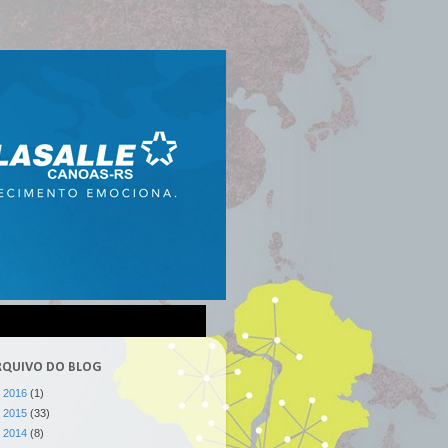
RQUIVO DO BLOG
►
2016
(1)
►
2015
(33)
►
2014
(8)