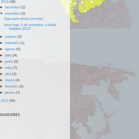
▼
2013
(48)
►
dezembro
(2)
▼
novembro
(2)
Seja parte desta corrente!
Inicia hoje, 5 de novembro, o Natal
Solidário 2013!
►
outubro
(3)
►
setembro
(1)
►
agosto
(5)
►
julho
(4)
►
junho
(5)
►
maio
(7)
►
abril
(3)
►
março
(4)
►
fevereiro
(5)
►
janeiro
(7)
►
2012
(55)
EGUIDORES