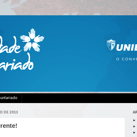
luntariado
O DE 2013
A
rente!