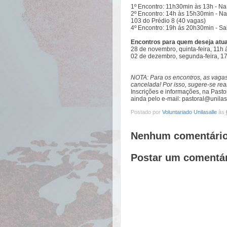
1º Encontro: 11h30min às 13h - Na
2º Encontro: 14h às 15h30min -
Na
103 do Prédio 8
(40 vagas)
4º Encontro: 19h ás 20h30min - Sa
Encontros para quem deseja atua
28 de novembro,
quinta
-feira, 11h
02 de dezembro,
segunda
-feira, 
NOTA: Para os encontros, as vagas
cancelada! Por isso, sugere-se real
Inscrições e informações, na Pasto
ainda pelo e-mail:
pastoral@unilas
Postado por
Voluntariado Unilasalle
às
Nenhum comentário
Postar um comentá