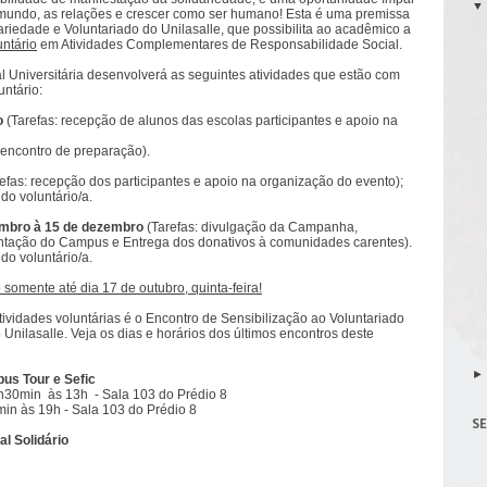
 mundo, as relações e crescer como ser humano! Esta é uma premissa
iedade e Voluntariado do Unilasalle, que possibilita ao acadêmico a
untário
em Atividades Complementares de Responsabilidade Social.
l Universitária desenvolverá as seguintes atividades que estão com
untário:
o
(Tarefas: recepção de alunos das escolas participantes e apoio na
 encontro de preparação).
efas: recepção dos participantes e apoio na organização do evento);
 do voluntário/a.
mbro à 15 de dezembro
(Tarefas: divulgação da Campanha,
ntação do Campus e Entrega dos donativos à comunidades carentes).
 do voluntário/a.
 somente até dia 17 de outubro, quinta-feira!
atividades voluntárias é o Encontro de Sensibilização ao Voluntariado
nilasalle. Veja os dias e horários dos últimos encontros deste
us Tour e Sefic
11h30min às 13h
- Sala 103 do Prédio 8
min às 19h
- Sala 103 do Prédio 8
S
al
Solidário