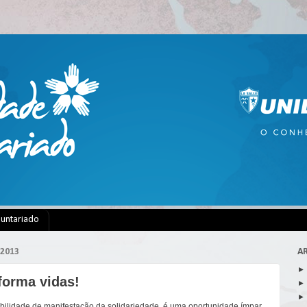
luntariado
 2013
A
forma vidas!
bilidade de manifestação da solidariedade, é uma oportunidade ímpar