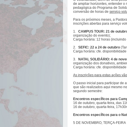
de ampliar horizontes, entender o
pedagógica do Programa de Solidar
conversão de horas de
serviço vol
Para os próximos meses, a Pastora
inscrições abertas para serviço vol
1.
CAMPUS TOUR: 21 de outubr
organização do evento);
Carga horária: 12 horas (incluindo
2.
SEFIC: 22 a 24 de outubro
(Tar
Carga horária: cfe. disponibilidade
3.
NATAL
SOLIDÁRIO: 4 de nove
organização dos donativos, ambie
Carga horária: cfe. disponibilidade
As inscrições para estas ações vão
O passo inicial para participar de 
que são realizados aqui mesmo no U
segundo semestre:
Encontros específicos para Camp
16 de outubro, quarta-feira, das 
16 de outubro,
quarta
-feira, 17h30
Encontros específicos para o
Nat
5 DE NOVEMBRO, TERÇA-FEIRA