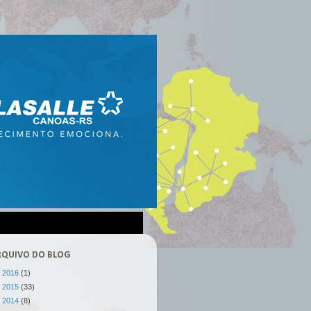
RQUIVO DO BLOG
►
2016
(1)
►
2015
(33)
►
2014
(8)