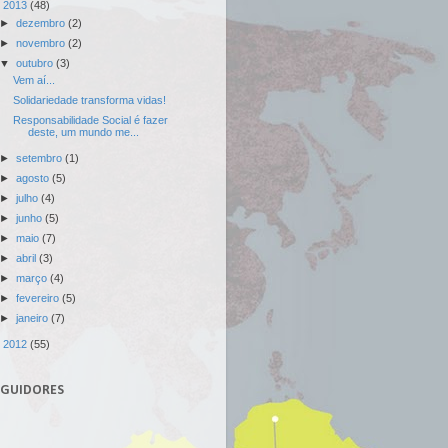
▼
2013
(48)
►
dezembro
(2)
►
novembro
(2)
▼
outubro
(3)
Vem aí...
Solidariedade transforma vidas!
Responsabilidade Social é fazer
deste, um mundo me...
►
setembro
(1)
►
agosto
(5)
►
julho
(4)
►
junho
(5)
►
maio
(7)
►
abril
(3)
►
março
(4)
►
fevereiro
(5)
►
janeiro
(7)
►
2012
(55)
EGUIDORES