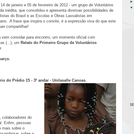
 14 de janeiro e
05 de fevereiro de 2012
-
um grupo de Voluntários
a inédita, que consolidou e apresenta diversas possibilidades de
istas do Brasil e as Escolas e Obras Lassalistas em
ano. A frase que inspira o convite, é a expressão viva do que este
uer compartilhar!
ria vem convidar para encontro, um momento
oficial com
as (...), um
R
elato
do Primeiro Grupo de Voluntários
e
:
março.
rio do Prédio 15 - 3º andar - Unilasalle Canoas.
S
, colaboradores do
l. Enfim, pessoas
 mais sobre o
Moçambique, sobre a