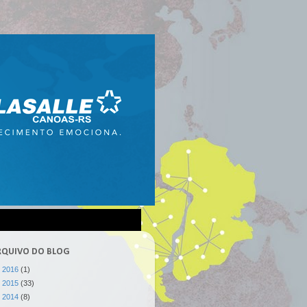
RQUIVO DO BLOG
►
2016
(1)
►
2015
(33)
►
2014
(8)