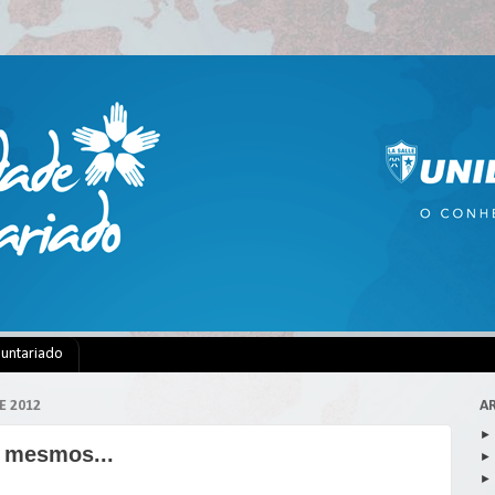
luntariado
E 2012
A
 mesmos...