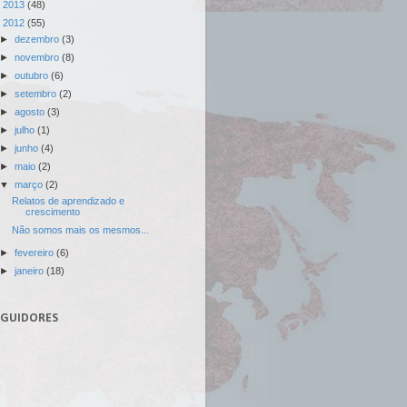
►
2013
(48)
▼
2012
(55)
►
dezembro
(3)
►
novembro
(8)
►
outubro
(6)
►
setembro
(2)
►
agosto
(3)
►
julho
(1)
►
junho
(4)
►
maio
(2)
▼
março
(2)
Relatos de aprendizado e
crescimento
Não somos mais os mesmos...
►
fevereiro
(6)
►
janeiro
(18)
EGUIDORES