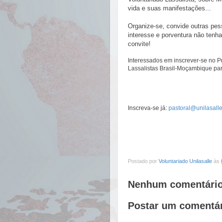
vida e suas manifestações...
Organize-se, convide outras pes
interesse e porventura não tenh
convite!
Interessados em inscrever-se no Pr
Lassalistas Brasil-Moçambique para
Inscreva-se já:
pastoral@unilasalle
Postado por
Voluntariado Unilasalle
às
Nenhum comentário
Postar um comentá