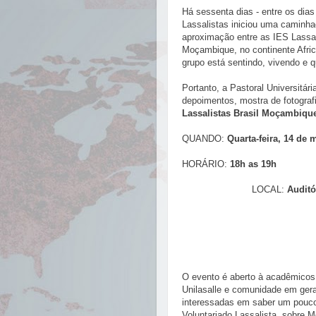
Há sessenta dias -
entre os dias
Lassalistas iniciou uma caminhad
aproximação entre as IES Lassal
Moçambique, no continente Afric
grupo está sentindo, vivendo e q
Portanto, a Pastoral Universitá
depoimentos, mostra de fotografi
Lassalistas Brasil Moçambiqu
QUANDO:
Quarta
-feira, 14 de 
HORÁRIO:
18h as 19h
LOCAL:
Auditó
O evento é aberto à acadêmicos
Unilasalle e comunidade
em gera
interessadas em saber um pouco
Voluntariado Lassalista, sobre 