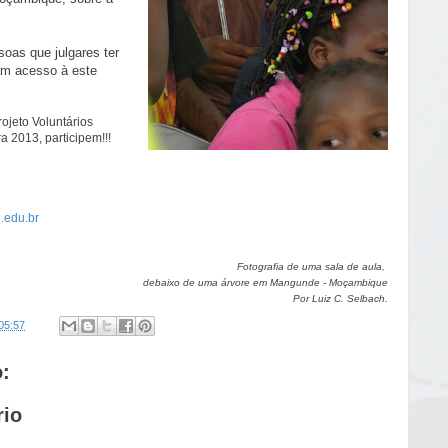
soas que julgares
ter
am acesso à este
ojeto Voluntários
 2013, participem!!!
.edu.br
Fotografia de uma sala de aula,
debaixo de uma árvore em Mangunde - Moçambique
Por Luiz C. Selbach.
05:57
:
rio